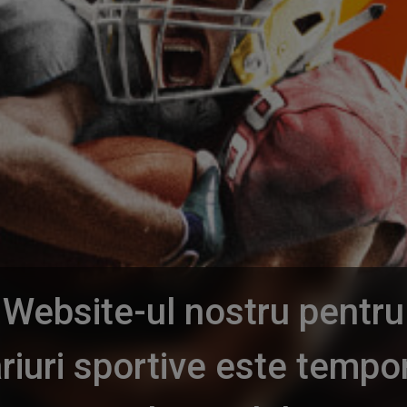
Website-ul nostru pentru
riuri sportive este tempo