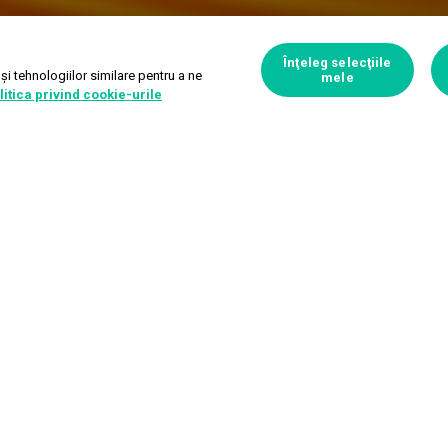
Înţeleg selecţiile
 şi tehnologiilor similare pentru a ne
mele
litica privind cookie-urile
Cazino
poker
Sloturi online
poker
Blackjack online
as Hold’em
Ruletă online
Blackjack live
es
Ruletă live