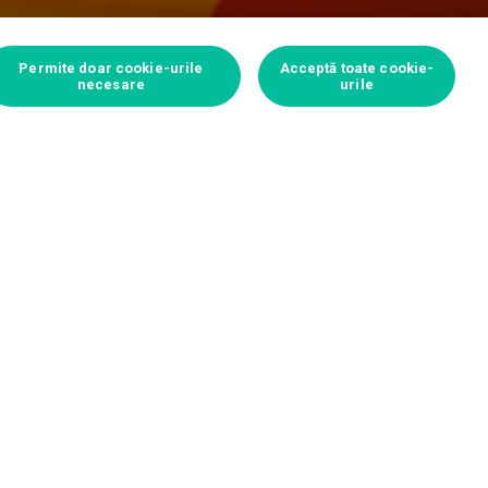
Permite doar cookie-urile
Acceptă toate cookie-
necesare
urile
Pariuri sportive
Pariere pe fotbal
Pariere pe tenis
Pariere pe baschet
Pariere pe fotbal live
Reguli pariuri sportive