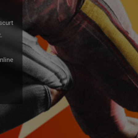
scurt
.
nline