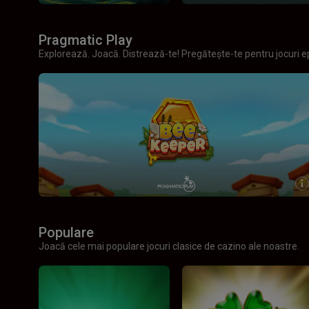
Pragmatic Play
Explorează. Joacă. Distrează-te! Pregăteşte-te pentru jocuri epi
Populare
Joacă cele mai populare jocuri clasice de cazino ale noastre.
500.952,68 RON