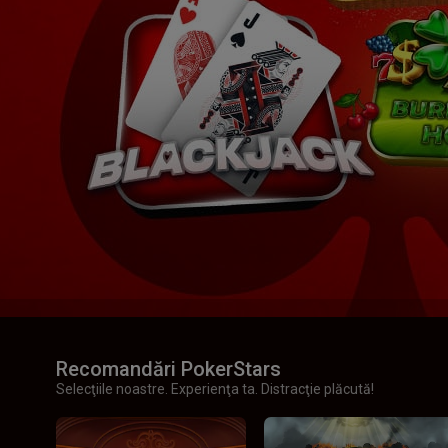
Recomandări PokerStars
Selecţiile noastre. Experienţa ta. Distracţie plăcută!