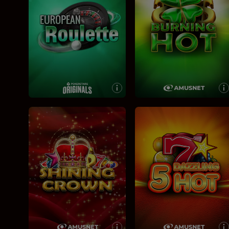
500.952,68 RON
500.952,68 RON
500