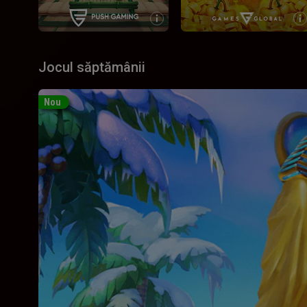
Jocul săptămânii
Nou