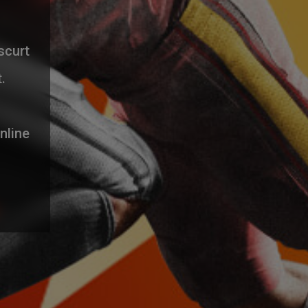
scurt
.
nline