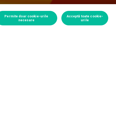
Permite doar cookie-urile
Acceptă toate cookie-
necesare
urile
Pariuri sportive
Pariere pe fotbal
Pariere pe tenis
Pariere pe baschet
Pariere pe fotbal live
Reguli pariuri sportive