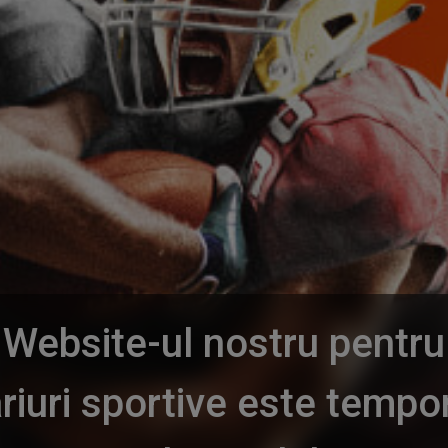
Website-ul nostru pentru
riuri sportive este tempo