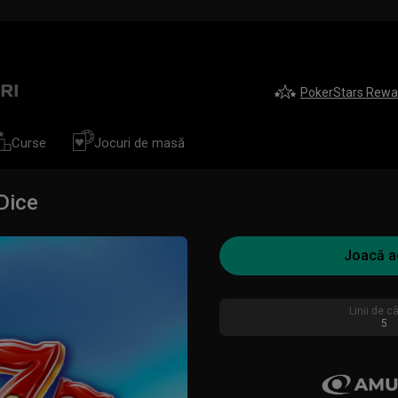
PokerStars Rewa
Curse
Jocuri de masă
Dice
Joacă 
Linii de c
5