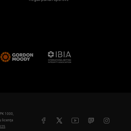
Labs
gamblingtherapy
ESSA
SPK 1000,
u licenţa
2025
.