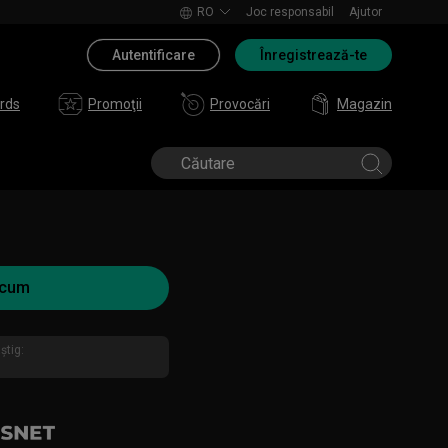
RO
Joc responsabil
Ajutor
Autentificare
Înregistrează-te
rds
Promoţii
Provocări
Magazin
acum
âştig
: