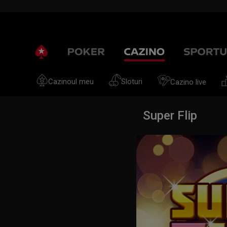
Cazinoul meu
Sloturi
Cazino live
Super Flip