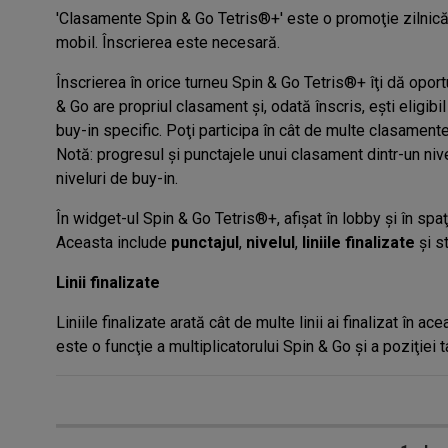
'Clasamente Spin & Go Tetris®+' este o promoţie zilnică 
mobil. Înscrierea este necesară.
Înscrierea în orice turneu Spin & Go Tetris®+ îţi dă oport
& Go are propriul clasament şi, odată înscris, eşti eligib
buy-in specific. Poţi participa în cât de multe clasament
Notă: progresul şi punctajele unui clasament dintr-un ni
niveluri de buy-in.
În widget-ul Spin & Go Tetris®+, afişat în lobby şi în spaţ
Aceasta include
punctajul
,
nivelul
,
liniile finalizate
şi s
Linii finalizate
Liniile finalizate arată cât de multe linii ai finalizat în ac
este o funcţie a multiplicatorului Spin & Go şi a poziţiei 