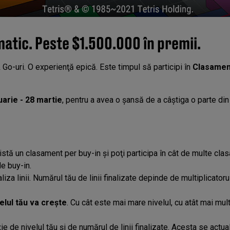
atic. Peste $1.500.000 în premii.
Go-uri. O experienţă epică. Este timpul să participi în
Clasamen
uarie - 28 martie
, pentru a avea o şansă de a câştiga o parte din
xistă un clasament per buy-in şi poţi participa în cât de multe cl
de buy-in.
liza linii. Numărul tău de linii finalizate depinde de multiplicatoru
ivelul tău va creşte
. Cu cât este mai mare nivelul, cu atât mai mu
ie de nivelul tău şi de numărul de linii finalizate. Acesta se actu