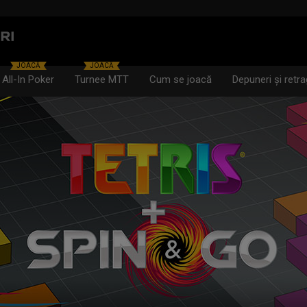
JOACĂ
JOACĂ
All-In Poker
Turnee MTT
Cum se joacă
Depuneri şi retra