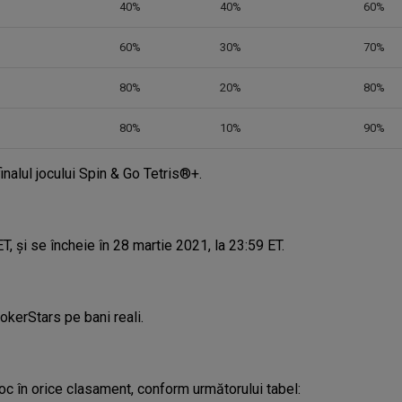
40%
40%
60%
60%
30%
70%
80%
20%
80%
80%
10%
90%
finalul jocului Spin & Go Tetris®+.
, şi se încheie în 28 martie 2021, la 23:59 ET.
okerStars pe bani reali.
oc în orice clasament, conform următorului tabel: