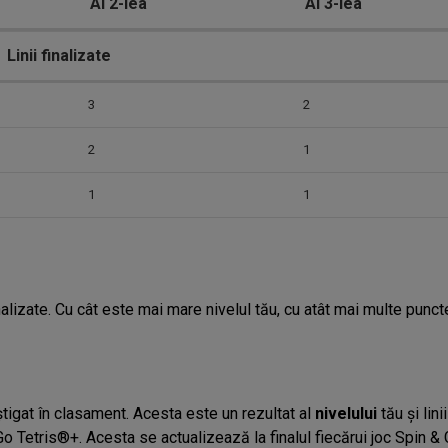
Al 2-lea
Al 3-lea
Linii finalizate
3
2
2
1
1
1
inalizate. Cu cât este mai mare nivelul tău, cu atât mai multe punct
tigat în clasament. Acesta este un rezultat al
nivelului
tău şi linii
 Go Tetris®+. Acesta se actualizează la finalul fiecărui joc Spin &