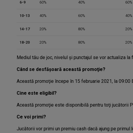
6-9
60%
40%
60%
10-13
40%
60%
40%
14-17
20%
80%
20%
18-20
20%
80%
20%
Mediul tău de joc, nivelul şi punctajul se vor actualiza la 
Când se desfăşoară această promoţie?
Această promoţie începe în 15 februarie 2021, la 09:00 ET
Cine este eligibil?
Această promoţie este disponibilă pentru toţi jucătorii P
Ce voi primi?
Jucătorii vor primi un premiu cash dacă ajung pe primul l