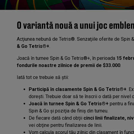
O variantă nouă a unui joc emblem
Acţiunea nebună de Tetris®. Senzaţiile oferite de Spin & 
& Go Tetris®+
.
Joacă în turnee Spin & Go Tetris®+, în perioada
15 febr
fondurile noastre zilnice de premii de $33.000
.
Iată tot ce trebuie să ştii:
Participă în clasamente Spin & Go Tetris®+
. E
doreşti. Trebuie doar să te înscrii o dată per nivel 
Joacă în turnee Spin & Go Tetris®+
pentru a fina
Spin & Go şi poziţia de finiş din turneu.
De fiecare dată când obţii
cinci linii finalizate, n
vei obţine pentru finalizarea de linii.
Vom calcula scorul tău zilnic din clasament în funcţ