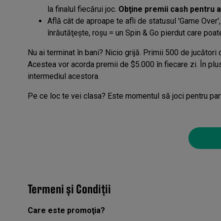
la finalul fiecărui joc.
Obţine premii cash pentru a
Află cât de aproape te afli de statusul 'Game Over',
înrăutăţeşte, roşu = un Spin & Go pierdut care poat
Nu ai terminat în bani? Nicio grijă. Primii 500 de jucător
Acestea vor acorda premii de $5.000 în fiecare zi. În plus
intermediul acestora.
Pe ce loc te vei clasa? Este momentul să joci pentru par
Termeni şi Condiţii
Care este promoţia?