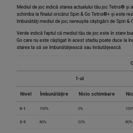
Mediul de joc indică starea actualului tău joc Tetris® ş
schimba la finalul oricărui Spin & Go Tetris®+ şi este rezul
îmbunătăţi mediul de joc; nereuşita câştigării de Spin &
Verde indică faptul că mediul tău de joc este în stare bu
Go care nu este câştigat în acest stadiu poate duce la înc
starea ta să se îmbunătăţească sau înrăutăţească.
C
1-ul
Nivel
Îmbunătăţire
Nicio schimbare
Ni
0-1
100%
0%
100
2-5
80%
20%
80%