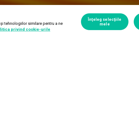
Înţeleg selecţiile
 şi tehnologiilor similare pentru a ne
mele
litica privind cookie-urile
Cazino
poker
Sloturi online
poker
Blackjack online
as Hold’em
Ruletă online
Blackjack live
es
Ruletă live