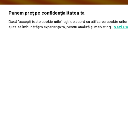
Punem preţ pe confidenţialitatea ta
Dacă 'accepţi toate cookie-urile', eşti de acord cu utilizarea cookie-urilor
ajuta să îmbunătăţim experienţa ta, pentru analiză şi marketing.
Vezi Po
Informaţii
Poker
Depuneri şi retrageri
Jocuri de 
Ajutor
Turnee de 
Despre noi
Poker Tex
Informaţii corporaţie
Omaha
Accesibilitate
Home Gam