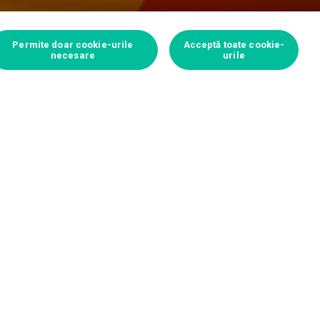
Permite doar cookie-urile
Acceptă toate cookie-
necesare
urile
Pariuri sportive
Pariere pe fotbal
Pariere pe tenis
Pariere pe baschet
Pariere pe fotbal live
Reguli pariuri sportive