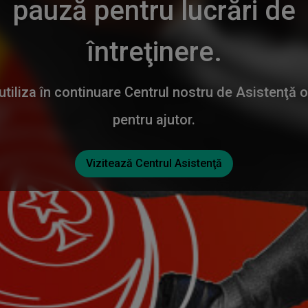
pauză pentru lucrări de
întreţinere.
 utiliza în continuare Centrul nostru de Asistenţă o
pentru ajutor.
Vizitează Centrul Asistenţă