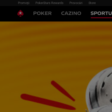
Promoţii
PokerStars Rewards
Provocări
Store