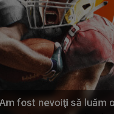
Am fost nevoiţi să luăm 