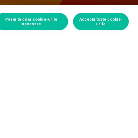
Permite doar cookie-urile
Acceptă toate cookie-
necesare
urile
Pariuri sportive
Pariere pe fotbal
Pariere pe tenis
Pariere pe baschet
Pariere pe fotbal live
Reguli pariuri sportive