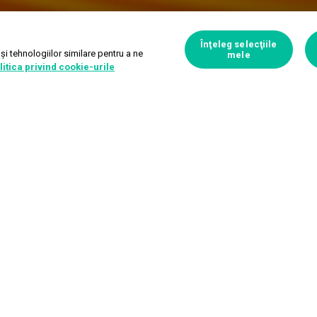
Înţeleg selecţiile
 şi tehnologiilor similare pentru a ne
mele
litica privind cookie-urile
Cazino
poker
Sloturi online
poker
Blackjack online
as Hold’em
Ruletă online
Blackjack live
es
Ruletă live