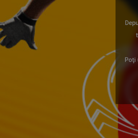
Depu
Poţi