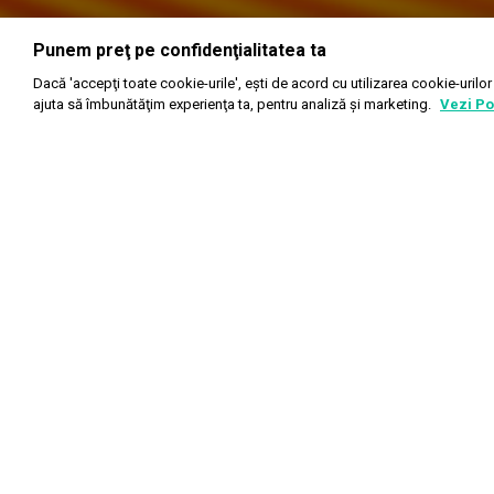
Punem preţ pe confidenţialitatea ta
Dacă 'accepţi toate cookie-urile', eşti de acord cu utilizarea cookie-urilor
ajuta să îmbunătăţim experienţa ta, pentru analiză şi marketing.
Vezi Po
Informaţii
Poker
Depuneri şi retrageri
Jocuri de 
Ajutor
Turnee de 
Despre noi
Poker Tex
Informaţii corporaţie
Omaha
Accesibilitate
Home Gam